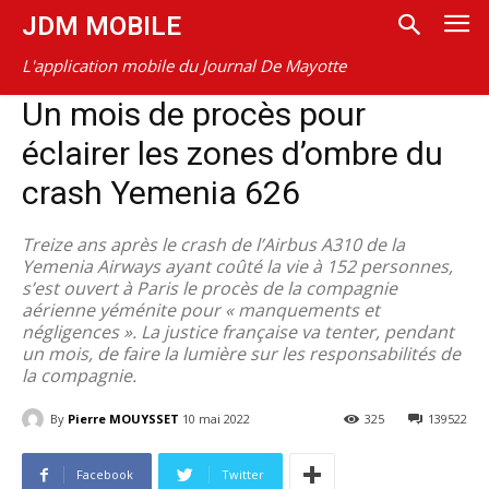
JDM MOBILE
L'application mobile du Journal De Mayotte
Un mois de procès pour
éclairer les zones d’ombre du
crash Yemenia 626
Treize ans après le crash de l’Airbus A310 de la
Yemenia Airways ayant coûté la vie à 152 personnes,
s’est ouvert à Paris le procès de la compagnie
aérienne yéménite pour « manquements et
négligences ». La justice française va tenter, pendant
un mois, de faire la lumière sur les responsabilités de
la compagnie.
By
Pierre MOUYSSET
10 mai 2022
325
139522
Facebook
Twitter