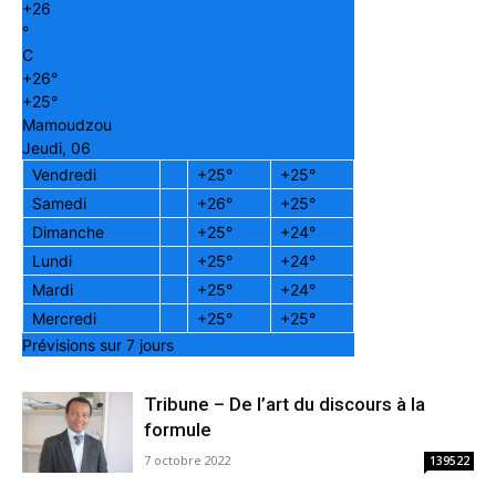
+
26
°
C
+
26°
+
25°
Mamoudzou
Jeudi, 06
Vendredi
+
25°
+
25°
Samedi
+
26°
+
25°
Dimanche
+
25°
+
24°
Lundi
+
25°
+
24°
Mardi
+
25°
+
24°
Mercredi
+
25°
+
25°
Prévisions sur 7 jours
Tribune – De l’art du discours à la
formule
7 octobre 2022
139522