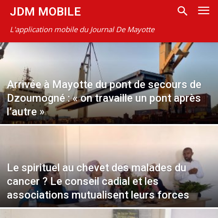
JDM MOBILE
L'application mobile du Journal De Mayotte
Arrivée à Mayotte du pont de secours de
Dzoumogné : « on travaille un pont après
l’autre »
Le spirituel au chevet des malades du
cancer ? Le conseil cadial et les
associations mutualisent leurs forces