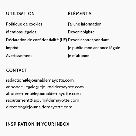
UTILISATION
ÉLÉMENTS
Politique de cookies
J’ai une information
Mentions légales
Devenir pigiste
Déclaration de confidentialité (UE)
Devenir correspondant
Imprint
Je publie mon annonce légale
Avertissement
Je m’abonne
CONTACT
redaction@lejournaldemayotte.com
annonce-legale@lejournaldemayote.com
abonnement@lejournaldemayotte.com
recrutement@lejournaldemayotte.com
direction@lejournaldemayotte.com
INSPIRATION IN YOUR INBOX