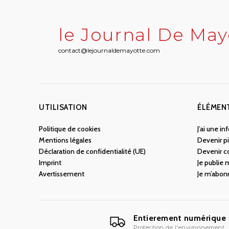
le Journal De May
contact@lejournaldemayotte.com
UTILISATION
ÉLÉMEN
Politique de cookies
J’ai une i
Mentions légales
Devenir pi
Déclaration de confidentialité (UE)
Devenir c
Imprint
Je publie
Avertissement
Je m’abon
Entierement numérique
Protection de l'environnement