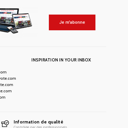
Je m'abonne
INSPIRATION IN YOUR INBOX
.com
yote.com
tte.com
te.com
com
Information de qualité
Contrôlée par des professionnels