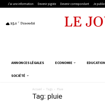
J’ai une information
Devenir pigiste
Devenir correspondant
Je publi
LE J
25.1
C
Dzaoudzi
ANNONCES LÉGALES
ECONOMIE
EDUCATIO
SOCIÉTÉ
Accueil
Tags
Pluie
Tag: pluie