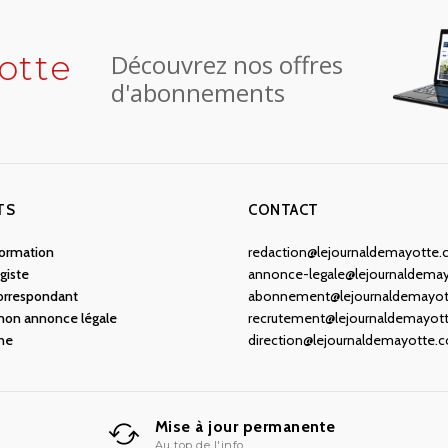
otte
Découvrez nos offres
d'abonnements
TS
CONTACT
nformation
redaction@lejournaldemayotte
giste
annonce-legale@lejournaldema
orrespondant
abonnement@lejournaldemayo
 mon annonce légale
recrutement@lejournaldemayot
ne
direction@lejournaldemayotte.
Mise à jour permanente
Au top de l'info