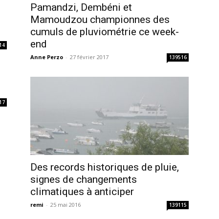
Pamandzi, Dembéni et
Mamoudzou championnes des
cumuls de pluviométrie ce week-
end
14
Anne Perzo
-
27 février 2017
139516
17
Des records historiques de pluie,
signes de changements
climatiques à anticiper
remi
-
25 mai 2016
139115