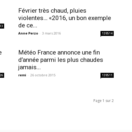
Février très chaud, pluies
violentes… «2016, un bon exemple
de ce...
13
Anne Perzo
-
3 mars 2016
139514
e
Météo France annonce une fin
d’année parmi les plus chaudes
jamais...
remi
-
26 octobre 2015
26
139511
Page 1 sur 2