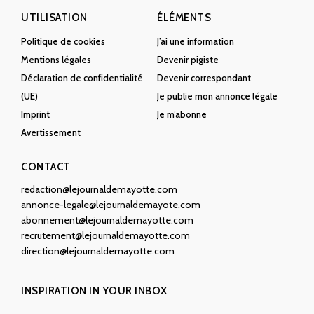
UTILISATION
ÉLÉMENTS
Politique de cookies
J’ai une information
Mentions légales
Devenir pigiste
Déclaration de confidentialité
Devenir correspondant
(UE)
Je publie mon annonce légale
Imprint
Je m’abonne
Avertissement
CONTACT
redaction@lejournaldemayotte.com
annonce-legale@lejournaldemayote.com
abonnement@lejournaldemayotte.com
recrutement@lejournaldemayotte.com
direction@lejournaldemayotte.com
INSPIRATION IN YOUR INBOX