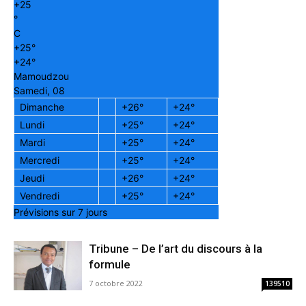
+
25
°
C
+
25°
+
24°
Mamoudzou
Samedi, 08
Dimanche
+
26°
+
24°
Lundi
+
25°
+
24°
Mardi
+
25°
+
24°
Mercredi
+
25°
+
24°
Jeudi
+
26°
+
24°
Vendredi
+
25°
+
24°
Prévisions sur 7 jours
Tribune – De l’art du discours à la
formule
7 octobre 2022
139510