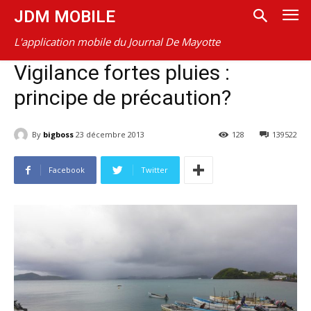
JDM MOBILE
L'application mobile du Journal De Mayotte
Vigilance fortes pluies :
principe de précaution?
By
bigboss
23 décembre 2013
128
139522
Facebook
Twitter