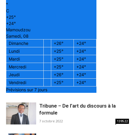
°
C
+
25°
+
24°
Mamoudzou
Samedi, 08
Dimanche
+
26°
+
24°
Lundi
+
25°
+
24°
Mardi
+
25°
+
24°
Mercredi
+
25°
+
24°
Jeudi
+
26°
+
24°
Vendredi
+
25°
+
24°
Prévisions sur 7 jours
Tribune – De l’art du discours à la
formule
7 octobre 2022
139522