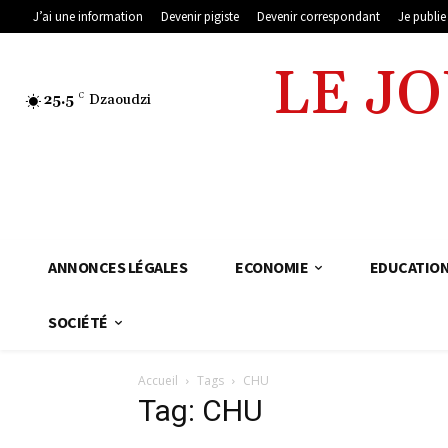
J’ai une information
Devenir pigiste
Devenir correspondant
Je publi
LE J
25.5
C
Dzaoudzi
ANNONCES LÉGALES
ECONOMIE
EDUCATIO
SOCIÉTÉ
Accueil
Tags
CHU
Tag: CHU