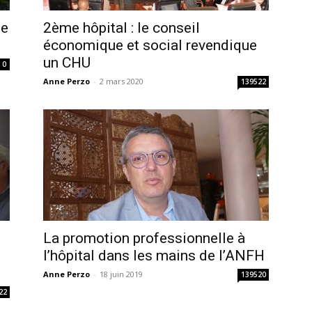
de
2ème hôpital : le conseil
économique et social revendique
un CHU
0
Anne Perzo
-
2 mars 2020
139522
La promotion professionnelle à
l’hôpital dans les mains de l’ANFH
Anne Perzo
-
18 juin 2019
139520
22