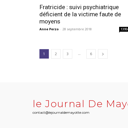
Fratricide : suivi psychiatrique
déficient de la victime faute de
moyens
Anne Perzo
-
28 septembre 2018
1395
...
1
2
3
6
le Journal De May
contact@lejournaldemayotte.com