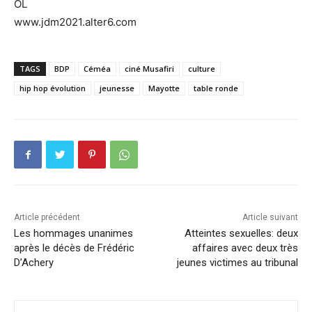
OL
www.jdm2021.alter6.com
TAGS
BDP
Céméa
ciné Musafiri
culture
hip hop évolution
jeunesse
Mayotte
table ronde
Article précédent
Article suivant
Les hommages unanimes
Atteintes sexuelles: deux
après le décès de Frédéric
affaires avec deux très
D’Achery
jeunes victimes au tribunal