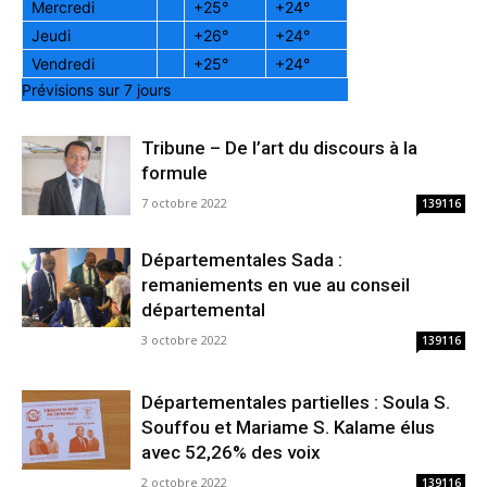
Mercredi
+
25°
+
24°
Jeudi
+
26°
+
24°
Vendredi
+
25°
+
24°
Prévisions sur 7 jours
Tribune – De l’art du discours à la
formule
7 octobre 2022
139116
Départementales Sada :
remaniements en vue au conseil
départemental
3 octobre 2022
139116
Départementales partielles : Soula S.
Souffou et Mariame S. Kalame élus
avec 52,26% des voix
2 octobre 2022
139116