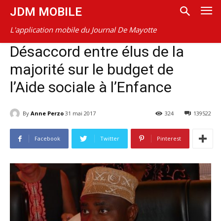
JDM MOBILE
L'application mobile du Journal De Mayotte
Désaccord entre élus de la
majorité sur le budget de
l’Aide sociale à l’Enfance
By
Anne Perzo
31 mai 2017
324
139522
Facebook
Twitter
Pinterest