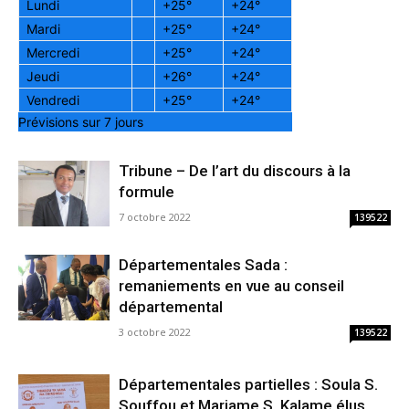
Lundi
+
25°
+
24°
Mardi
+
25°
+
24°
Mercredi
+
25°
+
24°
Jeudi
+
26°
+
24°
Vendredi
+
25°
+
24°
Prévisions sur 7 jours
Tribune – De l’art du discours à la
formule
7 octobre 2022
139522
Départementales Sada :
remaniements en vue au conseil
départemental
3 octobre 2022
139522
Départementales partielles : Soula S.
Souffou et Mariame S. Kalame élus