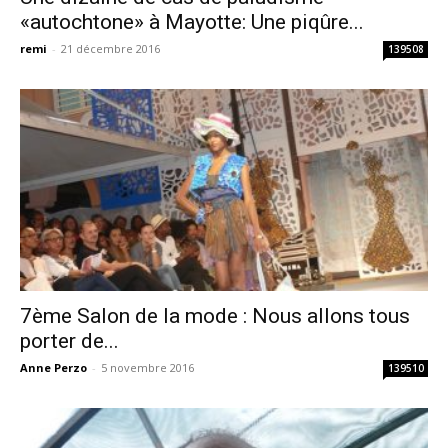
«autochtone» à Mayotte: Une piqûre...
remi
-
21 décembre 2016
139508
7ème Salon de la mode : Nous allons tous
porter de...
Anne Perzo
-
5 novembre 2016
139510