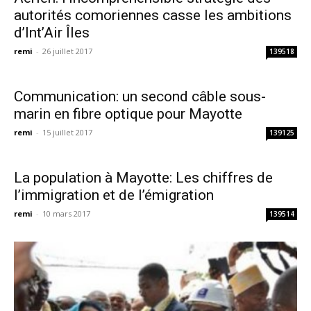
autorités comoriennes casse les ambitions
d’Int’Air Îles
remi
-
26 juillet 2017
139518
Communication: un second câble sous-
marin en fibre optique pour Mayotte
remi
-
15 juillet 2017
139125
La population à Mayotte: Les chiffres de
l’immigration et de l’émigration
remi
-
10 mars 2017
139514